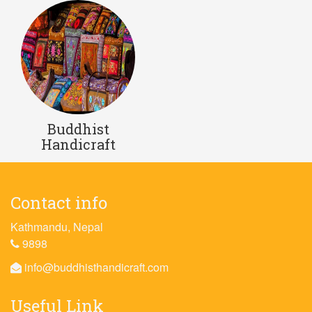
Buddhist
Handicraft
Contact info
Kathmandu, Nepal
9898
info@buddhisthandicraft.com
Useful Link